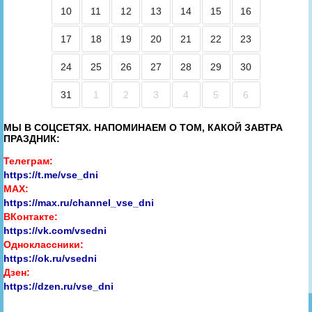
10
11
12
13
14
15
16
17
18
19
20
21
22
23
24
25
26
27
28
29
30
31
1
2
3
4
5
6
МЫ В СОЦСЕТЯХ. НАПОМИНАЕМ О ТОМ, КАКОЙ ЗАВТРА
ПРАЗДНИК:
Телеграм:
https://t.me/vse_dni
MAX:
https://max.ru/channel_vse_dni
ВКонтакте:
https://vk.com/vsedni
Одноклассники:
https://ok.ru/vsedni
Дзен:
https://dzen.ru/vse_dni