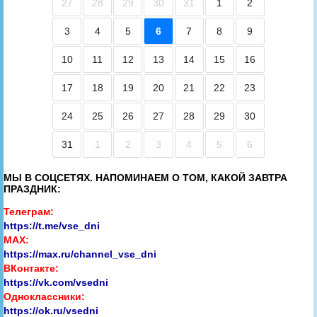
27
28
29
30
31
1
2
3
4
5
6
7
8
9
10
11
12
13
14
15
16
17
18
19
20
21
22
23
24
25
26
27
28
29
30
31
1
2
3
4
5
6
МЫ В СОЦСЕТЯХ. НАПОМИНАЕМ О ТОМ, КАКОЙ ЗАВТРА
ПРАЗДНИК:
Телеграм:
https://t.me/vse_dni
MAX:
https://max.ru/channel_vse_dni
ВКонтакте:
https://vk.com/vsedni
Одноклассники:
https://ok.ru/vsedni