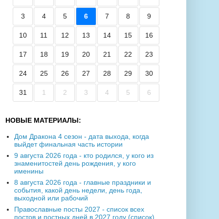
3
4
5
6
7
8
9
10
11
12
13
14
15
16
17
18
19
20
21
22
23
24
25
26
27
28
29
30
31
1
2
3
4
5
6
НОВЫЕ МАТЕРИАЛЫ:
Дом Дракона 4 сезон - дата выхода, когда
выйдет финальная часть истории
9 августа 2026 года - кто родился, у кого из
знаменитостей день рождения, у кого
именины
8 августа 2026 года - главные праздники и
события, какой день недели, день года,
выходной или рабочий
Православные посты 2027 - список всех
постов и постных дней в 2027 году (список)