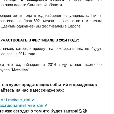
органов власти Самарской области.
оприятие из года в год набирает популярность. Так, в
фестиваль собрал 692 тысячи человек, став тем самым
ещаемым однодневным фестивалем в Европе.
 УЧАСТВОВАТЬ В ФЕСТИВАЛЕ В 2014 ГОДУ:
тников, которые приедут на рок-фестиваль, не будут
нее весны 2014 года.
хи что хэдлайнером в 2014 году станет всемирно
руппа "
Metallica
".
ть в курсе предстоящих событий и праздников
йтесь на нас в мессенджерах:
м: t.me/vse_dni ✔
ax.ru/channel_vse_dni ✔
те уже сегодня о том что будет завтра!💪😉