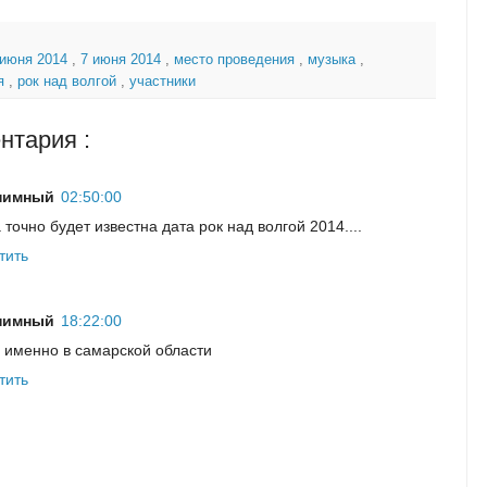
 июня 2014
,
7 июня 2014
,
место проведения
,
музыка
,
ия
,
рок над волгой
,
участники
нтария :
нимный
02:50:00
а точно будет известна дата рок над волгой 2014....
тить
нимный
18:22:00
е именно в самарской области
тить