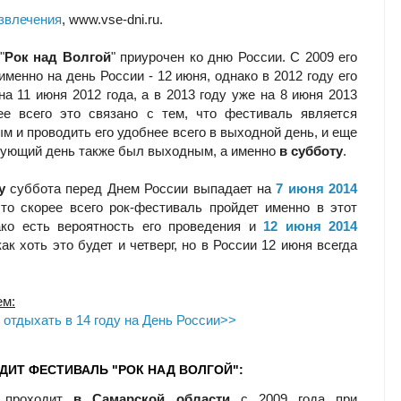
звлечения
, www.vse-dni.ru.
"
Рок над Волгой
" приурочен ко дню России. С 2009 его
именно на день России - 12 июня, однако в 2012 году его
на 11 июня 2012 года, а в 2013 году уже на 8 июня 2013
ее всего это связано с тем, что фестиваль является
м и проводить его удобнее всего в выходной день, и еще
ующий день также был выходным, а именно
в субботу
.
у
суббота перед Днем России выпадает на
7 июня 2014
что скорее всего рок-фестиваль пройдет именно в этот
ако есть вероятность его проведения и
12 июня 2014
как хоть это будет и четверг, но в России 12 июня всегда
ем:
 отдыхать в 14 году на День России>>
ДИТ ФЕСТИВАЛЬ "РОК НАД ВОЛГОЙ":
ь проходит
в Самарской области
с 2009 года при