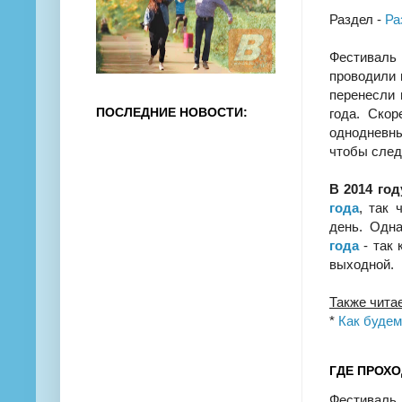
Раздел -
Ра
Фестиваль 
проводили 
перенесли 
ПОСЛЕДНИЕ НОВОСТИ:
года. Скор
однодневны
чтобы след
В 2014 год
года
, так 
день. Одн
года
- так 
выходной.
Также чита
*
Как будем
ГДЕ ПРОХО
Фестивал