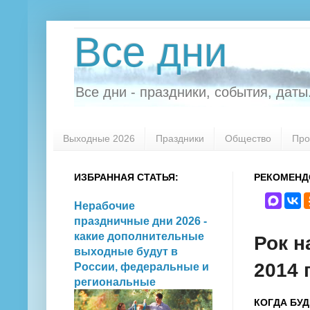
Все дни
Все дни - праздники, события, даты.
Выходные 2026
Праздники
Общество
Про
ИЗБРАННАЯ СТАТЬЯ:
РЕКОМЕНД
Нерабочие
праздничные дни 2026 -
какие дополнительные
Рок н
выходные будут в
2014 
России, федеральные и
региональные
КОГДА БУД