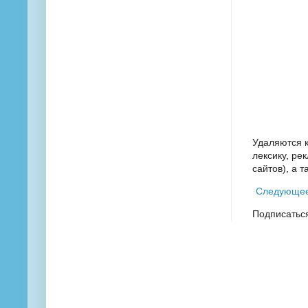
Удаляются 
лексику, ре
сайтов), а 
Следующе
Подписатьс