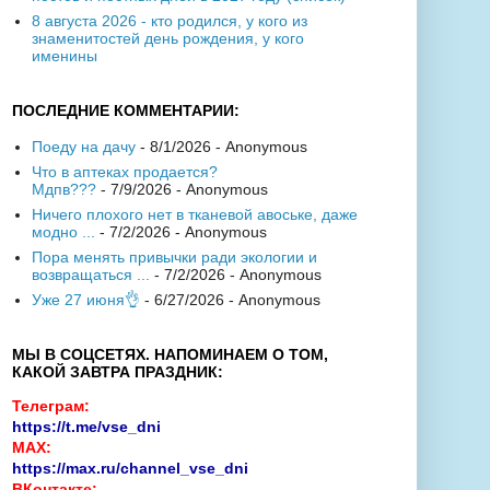
8 августа 2026 - кто родился, у кого из
знаменитостей день рождения, у кого
именины
ПОСЛЕДНИЕ КОММЕНТАРИИ:
Поеду на дачу
- 8/1/2026
- Anonymous
Что в аптеках продается?
Мдпв???
- 7/9/2026
- Anonymous
Ничего плохого нет в тканевой авоське, даже
модно ...
- 7/2/2026
- Anonymous
Пора менять привычки ради экологии и
возвращаться ...
- 7/2/2026
- Anonymous
Уже 27 июня👌
- 6/27/2026
- Anonymous
МЫ В СОЦСЕТЯХ. НАПОМИНАЕМ О ТОМ,
КАКОЙ ЗАВТРА ПРАЗДНИК:
Телеграм:
https://t.me/vse_dni
MAX:
https://max.ru/channel_vse_dni
ВКонтакте: