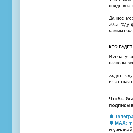
поддержке 
Данное мер
2013 году 
самым пос
КТО БУДЕТ
Имена учас
названы ра
Ходят слу
известная г
Чтобы бы
подписыва
🔔 Телегра
🔔 MAX: m
и узнавай