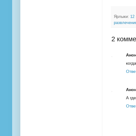
Ярлыки:
12
развлечен
2 комме
Ано
когд
Отве
Ано
А гд
Отве