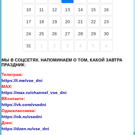
10
11
12
13
14
15
16
17
18
19
20
21
22
23
24
25
26
27
28
29
30
31
1
2
3
4
5
6
МЫ В СОЦСЕТЯХ. НАПОМИНАЕМ О ТОМ, КАКОЙ ЗАВТРА
ПРАЗДНИК:
Телеграм:
https://t.me/vse_dni
MAX:
https://max.ru/channel_vse_dni
ВКонтакте:
https://vk.com/vsedni
Одноклассники:
https://ok.ru/vsedni
Дзен:
https://dzen.ru/vse_dni